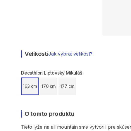
Velikosti
Jak vybrat velikost?
Decathlon Liptovský Mikuláš
163 cm
170 cm
177 cm
O tomto produktu
Tieto
lyže
na
all
mountain
sme
vytvorili
pre
skúse