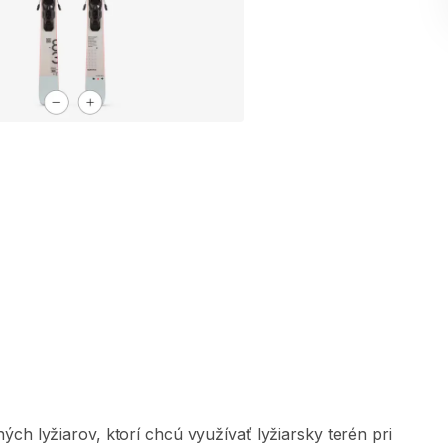
ných
lyžiarov
​,​
ktorí
chcú
využívať
lyžiarsky
terén
pri