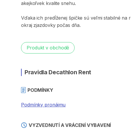
akejkoľvek
kvalite
snehu.
Vďaka
ich
predĺženej
špičke
sú
veľmi
stabilné
na
okraj
zjazdovky
počas
dňa.
Produkt v obchodě
Pravidla Decathlon Rent
PODMÍNKY
Podmínky pronájmu
VYZVEDNUTÍ A VRÁCENÍ VYBAVENÍ