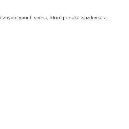
rôznych
typoch
snehu
​,​
ktoré
ponúka
zjazdovka
a