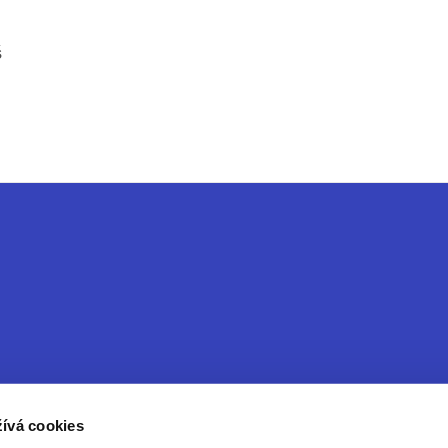
š
ívá cookies