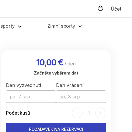
Účet
 sporty
Zimní sporty
10,00 €
/
den
Začněte výběrem dat
Den vyzvednutí
Den vrácení
pá, 7 srp
so, 8 srp
-
+
Počet kusů
1
POŽADAVEK NA REZERVACI