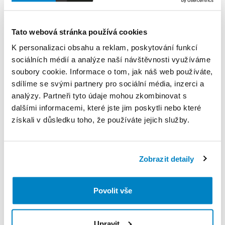
Pravidla Decathlon Rent
Tato webová stránka používá cookies
K personalizaci obsahu a reklam, poskytování funkcí
PODMÍNKY
sociálních médií a analýze naší návštěvnosti využíváme
soubory cookie. Informace o tom, jak náš web používáte,
Podmínky pronájmu
sdílíme se svými partnery pro sociální média, inzerci a
analýzy. Partneři tyto údaje mohou zkombinovat s
dalšími informacemi, které jste jim poskytli nebo které
ZÁLOHA A SLEVA Z PŮJČKY
získali v důsledku toho, že používáte jejich služby.
Nie pobieramy kaucji za wpożycznie tego produktu.
Zobrazit detaily
VYZVEDNUTÍ A VRÁCENÍ VYBAVENÍ
Poniedziałek: 10:00 - 21:00
Povolit vše
Wtorek: 10:00 - 21:00
Środa: 10:00 - 21:00
Upravit