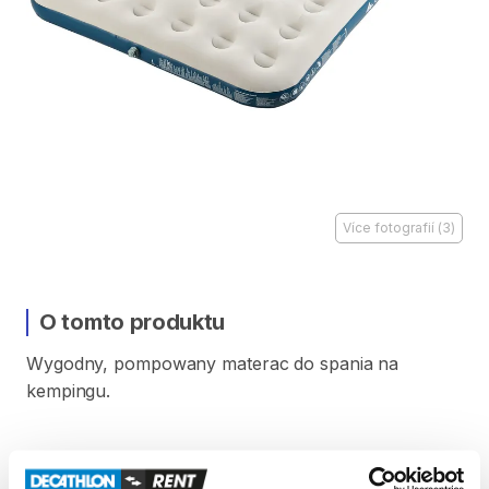
Více fotografií
(
3
)
O tomto produktu
Wygodny​​
​,​
pompowany
materac
do
spania
na
kempingu.
Produkt v obchodě