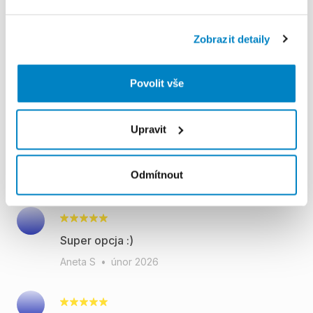
Piotr Ż
•
duben 2026
Zobrazit detaily
Bardzo lekka narta. Świętnie trzyma na
Povolit vše
miękkim ciut gorzej na twardym śniegu.
Zarówno do długich jak i do szybkich
skrętów. Bawiłem się świetnie na wyjeździe
Upravit
z tymi nartami. Gorąco polecam.
Pozdrawiam Piotr.
Odmítnout
Piotr W
•
březen 2026
Super opcja :)
Aneta S
•
únor 2026