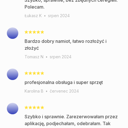
Szybko, sprawnie, bez zbędnych ceregieli.
Polecam.
Łukasz K
•
srpen 2024
Bardzo dobry namiot, łatwo rozłożyć i
złożyć
Tomasz N
•
srpen 2024
profesjonalna obsługa i super sprzęt
Karolina B
•
červenec 2024
Szybko i sprawnie. Zarezerwowałam przez
aplikację, podjechałam, odebrałam. Tak