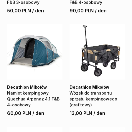
F&B
3-osobowy
F&B
4-osobowy
50,00 PLN
/
den
90,00 PLN
/
den
Decathlon Mikołów
Decathlon Mikołów
Namiot
kempingowy
Wózek
do
transportu
Quechua
Arpenaz
4.1
F&B
sprzętu
kempingowego
4-osobowy
(grafitowy)
60,00 PLN
/
den
13,00 PLN
/
den