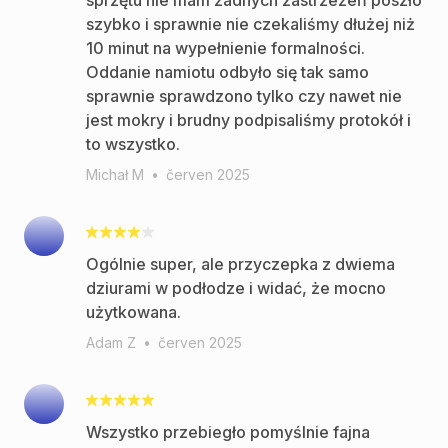
sprzętu nie mam żadnych zastrzeżeń poszło
szybko i sprawnie nie czekaliśmy dłużej niż
10 minut na wypełnienie formalności.
Oddanie namiotu odbyło się tak samo
sprawnie sprawdzono tylko czy nawet nie
jest mokry i brudny podpisaliśmy protokół i
to wszystko.
Michał M
•
červen 2025
Ogólnie super, ale przyczepka z dwiema
dziurami w podłodze i widać, że mocno
użytkowana.
Adam Z
•
červen 2025
Wszystko przebiegło pomyślnie fajna