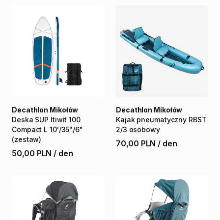
Decathlon Mikołów
Decathlon Mikołów
Deska
SUP
Itiwit
100
Kajak
pneumatyczny
RBST
Compact
L
10'
​/​
35"
​/​
6"
2
​/​
3
osobowy
(zestaw)
70,00 PLN
/
den
50,00 PLN
/
den