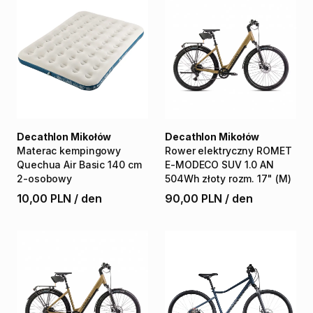
Decathlon Mikołów
Decathlon Mikołów
Materac
kempingowy
Rower
elektryczny
ROMET
Quechua
Air
Basic
140
cm
E-MODECO
SUV
1.0
AN
2-osobowy
504Wh
złoty
rozm.
17"
(M)
10,00 PLN
/
den
90,00 PLN
/
den