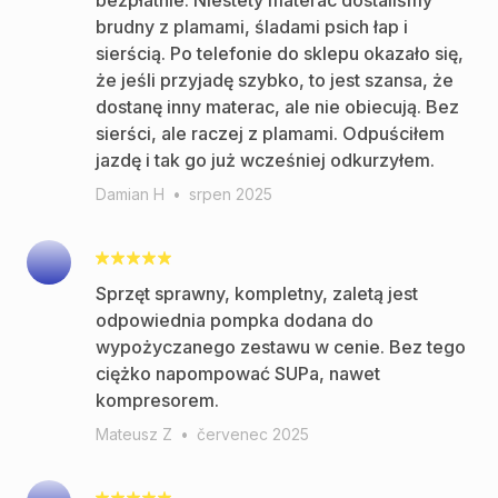
bezpłatnie. Niestety materac dostaliśmy
brudny z plamami, śladami psich łap i
sierścią. Po telefonie do sklepu okazało się,
że jeśli przyjadę szybko, to jest szansa, że
dostanę inny materac, ale nie obiecują. Bez
sierści, ale raczej z plamami. Odpuściłem
jazdę i tak go już wcześniej odkurzyłem.
Damian H
•
srpen 2025
Sprzęt sprawny, kompletny, zaletą jest
odpowiednia pompka dodana do
wypożyczanego zestawu w cenie. Bez tego
ciężko napompować SUPa, nawet
kompresorem.
Mateusz Z
•
červenec 2025