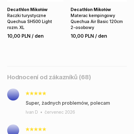
Decathlon Mikołów
Decathlon Mikołów
Raczki
turystyczne
Materac
kempingowy
Quechua
SH500
Light
Quechua
Air
Basic
120cm
rozm.
XL
2-osobowy
10,00 PLN
/
den
10,00 PLN
/
den
Hodnocení od zákazníků (68)
Super, żadnych problemów, polecam
Ivan D
•
červenec 2026