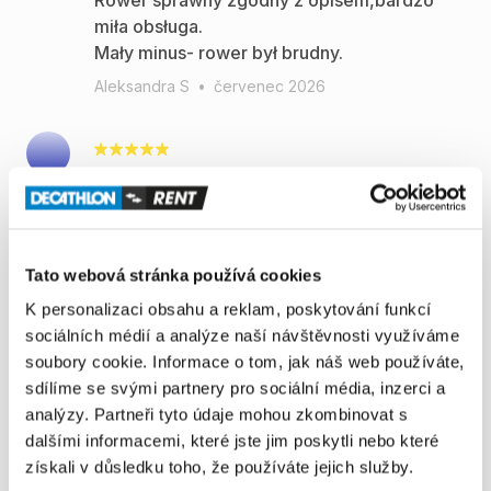
Rower sprawny zgodny z opisem,bardzo
miła obsługa.
Mały minus- rower był brudny.
Aleksandra S
•
červenec 2026
Świetny sprzęt i świetna usługa, polecam!
Mateusz R
•
červen 2026
Tato webová stránka používá cookies
K personalizaci obsahu a reklam, poskytování funkcí
Rower świetnie się sprawdził. Obsługa
sociálních médií a analýze naší návštěvnosti využíváme
wypożyczalni była super miła i pomocna
soubory cookie. Informace o tom, jak náš web používáte,
Kamil K
•
červen 2026
sdílíme se svými partnery pro sociální média, inzerci a
analýzy. Partneři tyto údaje mohou zkombinovat s
dalšími informacemi, které jste jim poskytli nebo které
získali v důsledku toho, že používáte jejich služby.
Super