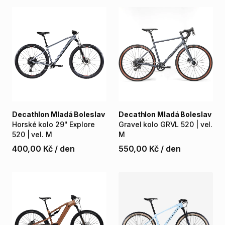
Decathlon Mladá Boleslav
Decathlon Mladá Boleslav
Horské
kolo
29"
Explore
Gravel
kolo
GRVL
520
|
vel.
520
|
vel.
M
M
400,00 Kč
/
den
550,00 Kč
/
den