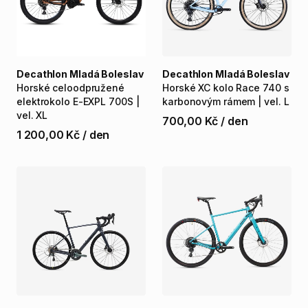
Decathlon Mladá Boleslav
Decathlon Mladá Boleslav
Horské
celoodpružené
Horské
XC
kolo
Race
740
s
elektrokolo
E-EXPL
700S
|
karbonovým
rámem
|
vel.
L
vel.
XL
700,00 Kč
/
den
1 200,00 Kč
/
den