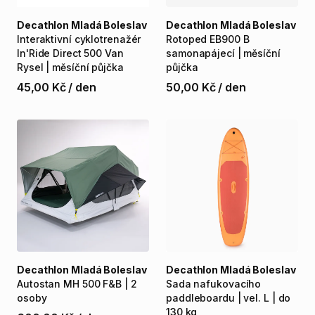
Decathlon Mladá Boleslav
Decathlon Mladá Boleslav
Interaktivní
cyklotrenažér
Rotoped
EB900
B
In'Ride
Direct
500
Van
samonapájecí
|
měsíční
Rysel
|
měsíční
půjčka
půjčka
45,00 Kč
/
den
50,00 Kč
/
den
Decathlon Mladá Boleslav
Decathlon Mladá Boleslav
Autostan
MH
500
F&B
|
2
Sada
nafukovacího
osoby
paddleboardu
|
vel.
L
|
do
130
kg