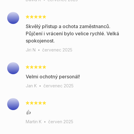
Skvělý přístup a ochota zaměstnanců.
Půjčení i vrácení bylo velice rychlé. Velká
spokojenost.
Jiri N
•
červenec 2025
Velmi ochotný personál!
Jan K
•
červenec 2025
👍
Martin K
•
červen 2025