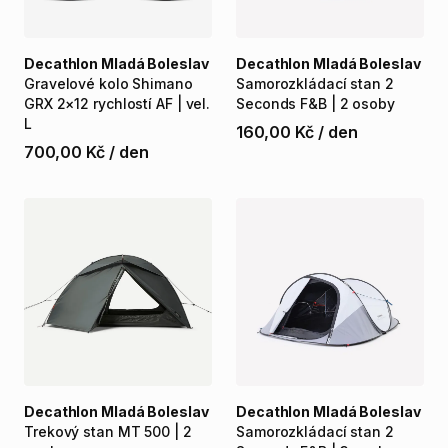
Decathlon Mladá Boleslav
Decathlon Mladá Boleslav
Gravelové
kolo
Shimano
Samorozkládací
stan
2
GRX
2×12
rychlostí
AF
|
vel.
Seconds
F&B
|
2
osoby
L
160,00 Kč
/
den
700,00 Kč
/
den
Decathlon Mladá Boleslav
Decathlon Mladá Boleslav
Trekový
stan
MT
500
|
2
Samorozkládací
stan
2