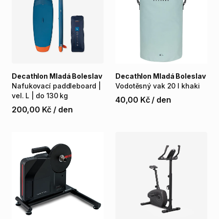
Decathlon Mladá Boleslav
Decathlon Mladá Boleslav
Nafukovací
paddleboard
|
Vodotěsný
vak
20
l
khaki
vel.
L
|
do
130
kg
40,00 Kč
/
den
200,00 Kč
/
den