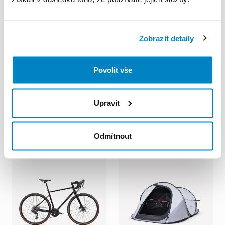
Zobrazit detaily
Povolit vše
Decathlon Mladá Boleslav
Decathlon Mladá Boleslav
Horské
kolo
s
hliníkovým
Horské
kolo
s
hliníkovým
rámem
XC
RACE
540
|
vel.
rámem
XC
RACE
540
|
vel.
L
Upravit
M
500,00 Kč
/
den
500,00 Kč
/
den
Odmítnout