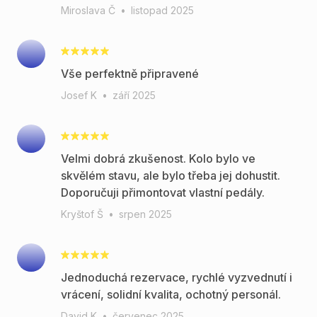
Miroslava Č
•
listopad 2025
Vše perfektně připravené
Josef K
•
září 2025
Velmi dobrá zkušenost. Kolo bylo ve
skvělém stavu, ale bylo třeba jej dohustit.
Doporučuji přimontovat vlastní pedály.
Kryštof Š
•
srpen 2025
Jednoduchá rezervace, rychlé vyzvednutí i
vrácení, solidní kvalita, ochotný personál.
David K
•
červenec 2025