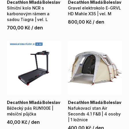
Decathlon Mladá Boleslav
Decathlon Mladá Boleslav
Silniční
kolo
NCR
s
Gravel
elektrokolo
E-GRVL
karbonovým
rámem
a
HD
Mahle
X35
|
vel.
M
sadou
Tiagra
|
vel.
L
800,00 Kč
/
den
700,00 Kč
/
den
Decathlon Mladá Boleslav
Decathlon Mladá Boleslav
Běžecký
pás
RUN100E
|
Nafukovací
stan
Air
měsíční
půjčka
Seconds
4.1
F&B
|
4
osoby
|
1
ložnice
40,00 Kč
/
den
400,00 Kč
/
den