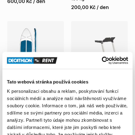
600,00 Kč
/
den
200,00 Kč
/
den
Tato webová stránka používá cookies
Decathlon Mladá Boleslav
Decathlon Mladá Boleslav
K personalizaci obsahu a reklam, poskytování funkcí
Nafukovací
paddleboard
Běžecký
pás
Compact
Run
Compact
|
do
130
kg
100
|
měsíční
půjčka
sociálních médií a analýze naší návštěvnosti využíváme
soubory cookie. Informace o tom, jak náš web používáte,
250,00 Kč
/
den
50,00 Kč
/
den
sdílíme se svými partnery pro sociální média, inzerci a
analýzy. Partneři tyto údaje mohou zkombinovat s
dalšími informacemi, které jste jim poskytli nebo které
získali v důsledku toho, že používáte jejich služby.