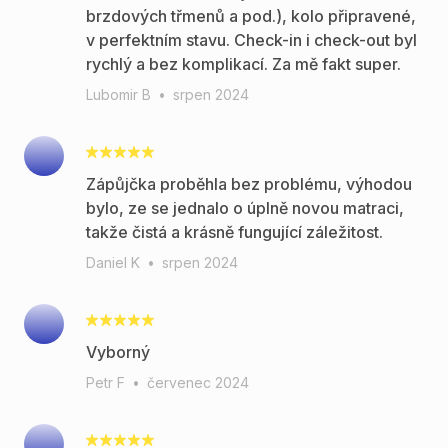
brzdových třmenů a pod.), kolo připravené,
v perfektním stavu. Check-in i check-out byl
rychlý a bez komplikací. Za mě fakt super.
Lubomir B
•
srpen 2024
Zápůjčka proběhla bez problému, výhodou
bylo, ze se jednalo o úplně novou matraci,
takže čistá a krásně fungující záležitost.
Daniel K
•
srpen 2024
Vyborný
Petr F
•
červenec 2024