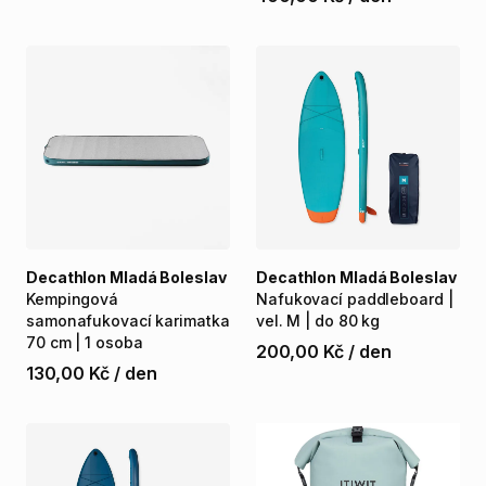
Decathlon Mladá Boleslav
Decathlon Mladá Boleslav
Kempingová
Nafukovací
paddleboard
|
samonafukovací
karimatka
vel.
M
|
do
80
kg
70
cm
|
1
osoba
200,00 Kč
/
den
130,00 Kč
/
den