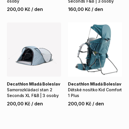
osoby
Seconds
F&B
|
3
osoby
200,00 Kč
/
den
160,00 Kč
/
den
Decathlon Mladá Boleslav
Decathlon Mladá Boleslav
Samorozkládací
stan
2
Dětské
nosítko
Kid
Comfort
Seconds
XL
F&B
|
3
osoby
1
Plus
200,00 Kč
/
den
200,00 Kč
/
den