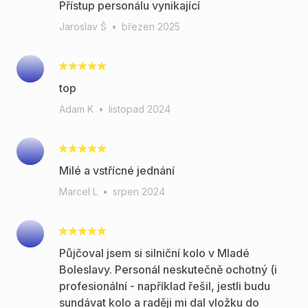
Přístup personálu vynikající
Jaroslav Š
•
březen 2025
top
Adam K
•
listopad 2024
Milé a vstřícné jednání
Marcel L
•
srpen 2024
Půjčoval jsem si silniční kolo v Mladé
Boleslavy. Personál neskutečně ochotný (i
profesionální - například řešil, jestli budu
sundávat kolo a raději mi dal vložku do