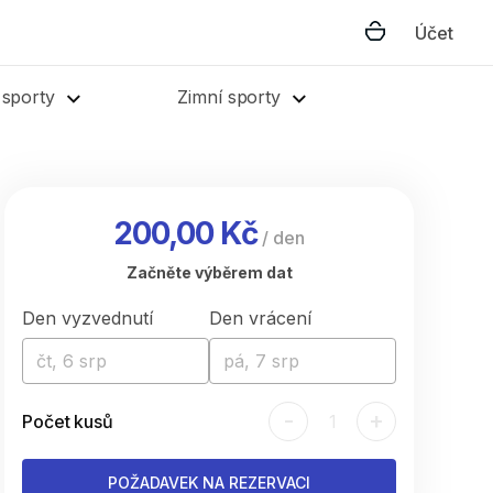
Účet
 sporty
Zimní sporty
200,00 Kč
/
den
Začněte výběrem dat
Den vyzvednutí
Den vrácení
čt, 6 srp
pá, 7 srp
-
+
Počet kusů
1
POŽADAVEK NA REZERVACI