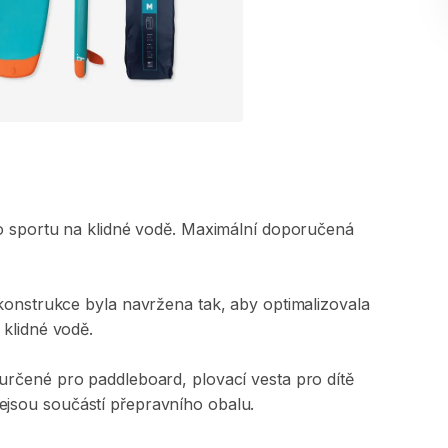
o
sportu
na
klidné
vodě.
Maximální
doporučená
konstrukce
byla
navržena
tak​​​​​​​
​,​
aby
optimalizovala
klidné
vodě.
určené
pro
paddleboard​​​​​​​​​
​,​
plovací
vesta
pro
dítě
ejsou
součástí
přepravního
obalu.