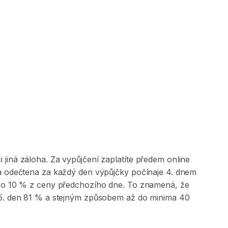
jiná záloha. Za vypůjčení zaplatíte předem online
 a odečtena za každý den výpůjčky počínaje 4. dnem
na o 10 % z ceny předchozího dne. To znamená, že
, 5. den 81 % a stejným způsobem až do minima 40