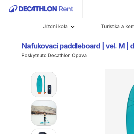
Zpět
Jízdní kola
Turistika a ke
Nafukovací
paddleboard
|
vel.
M
|
Poskytnuto
Decathlon Opava