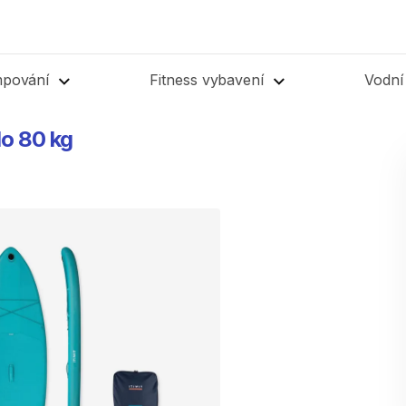
mpování
Fitness vybavení
Vodní
do
80
kg