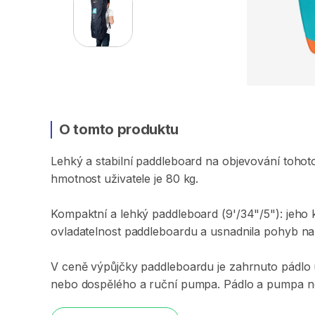
O tomto produktu
Lehký
a
stabilní
paddleboard
na
objevování
tohot
hmotnost
uživatele
je
80
kg.
Kompaktní
a
lehký
paddleboard
(9'​​​​​​​
​/​
​​​​​​​34"​​​​​​​
​/​
​​​​​​​5"):
jeho
ovladatelnost
paddleboardu
a
usnadnila
pohyb
na
V
ceně
výpůjčky
paddleboardu
je
zahrnuto
pádlo
nebo
dospělého
a
ruční
pumpa.
Pádlo
a
pumpa
n