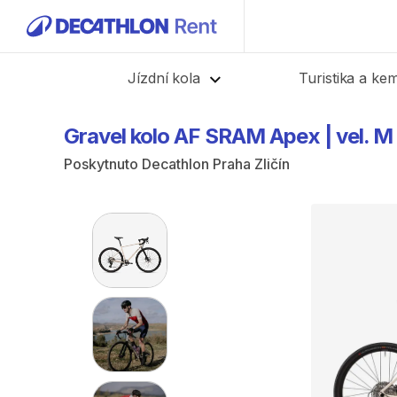
Zpět
Jízdní kola
Turistika a ke
Gravel
kolo
AF
SRAM
Apex
|
vel.
M
Poskytnuto
Decathlon Praha Zličín