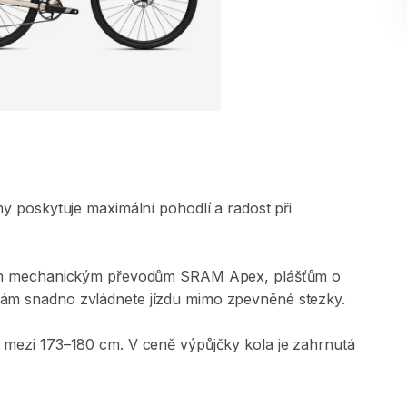
my
poskytuje
maximální
pohodlí
a
radost
při
m
mechanickým
převodům
SRAM
Apex​​​
​,​
plášťům
o
dám
snadno
zvládnete
jízdu
mimo
zpevněné
stezky.
mezi
173–180
cm.
V
ceně
výpůjčky
kola
je
zahrnutá