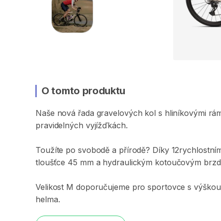
O tomto produktu
Naše
nová
řada
gravelových
kol
s
hliníkovými
rá
pravidelných
vyjížďkách.
Toužíte
po
svobodě
a
přírodě?
Díky
12rychlostní
tloušťce
45
mm
a
hydraulickým
kotoučovým
brz
Velikost
M
doporučujeme
pro
sportovce
s
výškou
helma.