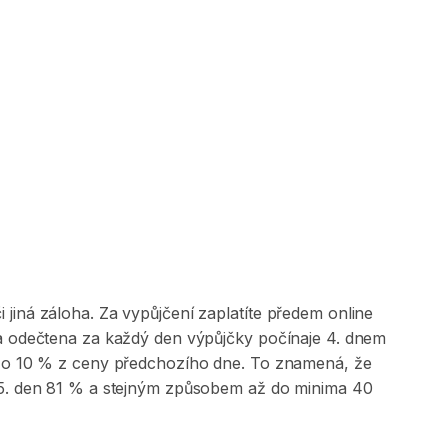
jiná záloha. Za vypůjčení zaplatíte předem online
 a odečtena za každý den výpůjčky počínaje 4. dnem
na o 10 % z ceny předchozího dne. To znamená, že
, 5. den 81 % a stejným způsobem až do minima 40