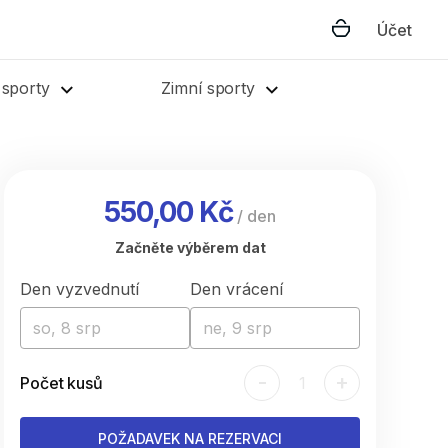
Účet
 sporty
Zimní sporty
550,00 Kč
/
den
Začněte výběrem dat
Den vyzvednutí
Den vrácení
so, 8 srp
ne, 9 srp
-
+
Počet kusů
1
POŽADAVEK NA REZERVACI