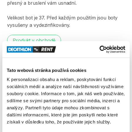
přesný
a
bruslení
vám
usnadní.
Velikost
bot
je
37.
Před
každým
použitím
jsou
boty
vysušeny
a
vydezinfikovány.
Produkt v obchodě
Pravidla Decathlon Rent
Tato webová stránka používá cookies
PODMÍNKY
K personalizaci obsahu a reklam, poskytování funkcí
sociálních médií a analýze naší návštěvnosti využíváme
Podmínky pronájmu
soubory cookie. Informace o tom, jak náš web používáte,
sdílíme se svými partnery pro sociální média, inzerci a
analýzy. Partneři tyto údaje mohou zkombinovat s
ZÁLOHA A SLEVA Z PŮJČKY
dalšími informacemi, které jste jim poskytli nebo které
Pro vypůjčení produktu není vyžadována vratná či
získali v důsledku toho, že používáte jejich služby.
jiná záloha. Za vypůjčení zaplatíte předem online