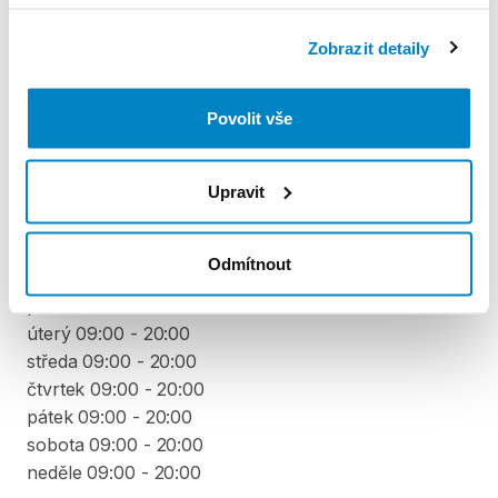
platební kartou. Sleva je automaticky vypočítána a
odečtena za každý den výpůjčky počínaje 4. dnem
Zobrazit detaily
půjčení. Každý další den výpůjčky je cena snížena o
10 % z ceny předchozího dne. To znamená, že za 4.
Povolit vše
den výpůjčky zaplatíte 90 % z denní sazby, 5. den 81
% a stejným způsobem až do minima 40 % z ceny
prvního dne půjčení.
Upravit
VYZVEDNUTÍ A VRÁCENÍ VYBAVENÍ
Odmítnout
pondělí 09:00 - 20:00
úterý 09:00 - 20:00
středa 09:00 - 20:00
čtvrtek 09:00 - 20:00
pátek 09:00 - 20:00
sobota 09:00 - 20:00
neděle 09:00 - 20:00