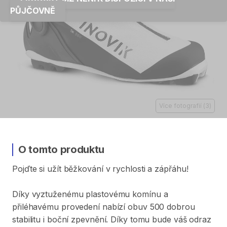
PŮJČOVNĚ
Více fotografií
(
3
)
O tomto produktu
Pojďte
si
užít
běžkování
v
rychlosti
a
zápřáhu!
Díky
vyztuženému
plastovému
komínu
a
přiléhavému
provedení
nabízí
obuv
500
dobrou
stabilitu
i
boční
zpevnění.
Díky
tomu
bude
váš
odraz