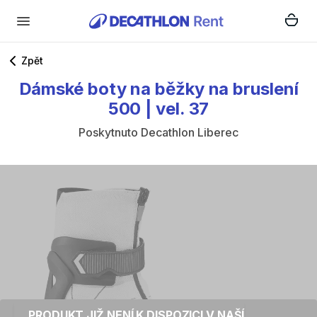
Zpět
Dámské
boty
na
běžky
na
bruslení
500
|
vel.
37
Poskytnuto
Decathlon Liberec
PRODUKT JIŽ NENÍ K DISPOZICI V NAŠÍ