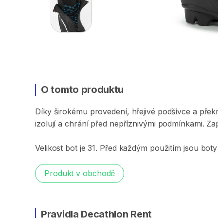
O tomto produktu
Díky
širokému
provedení​​​​​​​
​,​
hřejivé
podšívce
a
přek
izolují
a
chrání
před
nepříznivými
podmínkami.
Za
Velikost
bot
je
31.
Před
každým
použitím
jsou
boty
Produkt v obchodě
Pravidla Decathlon Rent