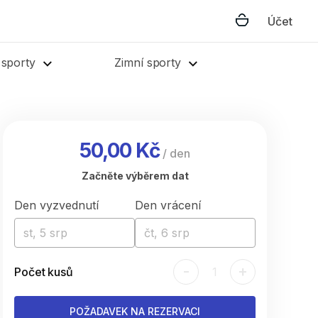
Účet
 sporty
Zimní sporty
50,00 Kč
/
den
Začněte výběrem dat
Den vyzvednutí
Den vrácení
st, 5 srp
čt, 6 srp
-
+
Počet kusů
1
POŽADAVEK NA REZERVACI