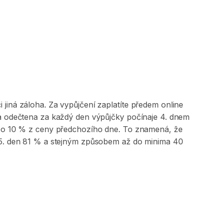
jiná záloha. Za vypůjčení zaplatíte předem online
 a odečtena za každý den výpůjčky počínaje 4. dnem
na o 10 % z ceny předchozího dne. To znamená, že
, 5. den 81 % a stejným způsobem až do minima 40