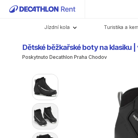
Zpět
Jízdní kola
Turistika a ke
Dětské
běžkařské
boty
na
klasiku
|
Poskytnuto
Decathlon Praha Chodov