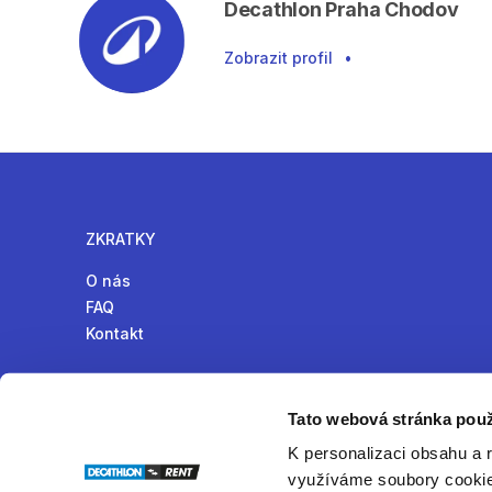
Decathlon Praha Chodov
Zobrazit profil
•
ZKRATKY
O nás
FAQ
Kontakt
Tato webová stránka použ
K personalizaci obsahu a 
Online komunita pro půjčování produktů v České republ
využíváme soubory cookie.