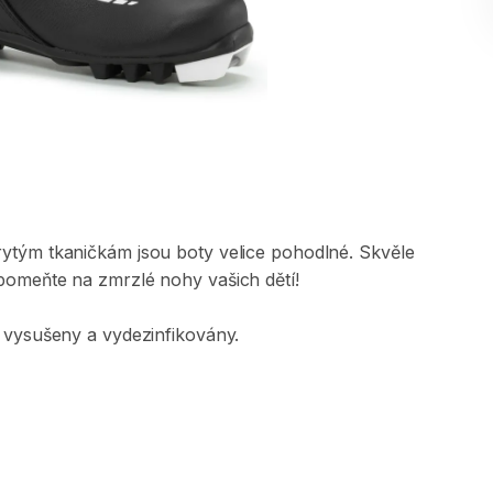
rytým
tkaničkám
jsou
boty
velice
pohodlné.
Skvěle
pomeňte
na
zmrzlé
nohy
vašich
dětí!
vysušeny
a
vydezinfikovány.