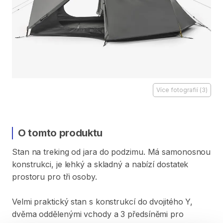
Více fotografií
(
3
)
O tomto produktu
Stan
na
treking
od
jara
do
podzimu.
Má
samonosnou
konstrukci
​,​
je
lehký
a
skladný
a
nabízí
dostatek
prostoru
pro
tři
osoby.
Velmi
praktický
stan
s
konstrukcí
do
dvojitého
Y
​,​
dvěma
oddělenými
vchody
a
3
předsíněmi
pro