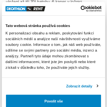
uložení
až
tří
70l
batohu.
6
kapes
v
ložnici.
Celková
hmotnost
2
​,​
7
kg.
Skladný
kompresní
obal
9
​,​
2
l.
Rozměry
39
×
16
×
15
cm.
Tato webová stránka používá cookies
Produkt v obchodě
K personalizaci obsahu a reklam, poskytování funkcí
sociálních médií a analýze naší návštěvnosti využíváme
soubory cookie. Informace o tom, jak náš web používáte,
Pravidla Decathlon Rent
sdílíme se svými partnery pro sociální média, inzerci a
analýzy. Partneři tyto údaje mohou zkombinovat s
PODMÍNKY
dalšími informacemi, které jste jim poskytli nebo které
získali v důsledku toho, že používáte jejich služby.
Podmínky pronájmu
Zobrazit detaily
ZÁLOHA A SLEVA Z PŮJČKY
Pro vypůjčení produktu není vyžadována vratná či
Povolit vše
jiná záloha. Za vypůjčení zaplatíte předem online