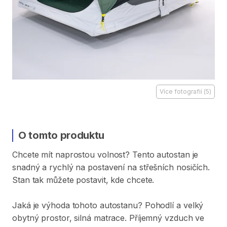
Více fotografií
(
5
)
O tomto produktu
Chcete
mít
naprostou
volnost?
Tento
autostan
je
snadný
a
rychlý
na
postavení
na
střešních
nosičích.
Stan
tak
můžete
postavit
​,​
kde
chcete.
Jaká
je
výhoda
tohoto
autostanu?
Pohodlí
a
velký
obytný
prostor
​,​
silná
matrace.
Příjemný
vzduch
ve