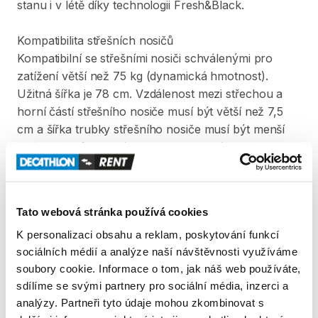
stanu
i
v
létě
díky
technologii
Fresh&Black.
Kompatibilita
střešních
nosičů
Kompatibilní
se
střešními
nosiči
schválenými
pro
zatížení
větší
než
75
kg
(dynamická
hmotnost).
Užitná
šířka
je
78
cm.
Vzdálenost
mezi
střechou
a
horní
částí
střešního
nosiče
musí
být
větší
než
7
​,​
5
cm
a
šířka
trubky
střešního
nosiče
musí
být
menší
než
9
​,​
5
cm
(viz
schémata
na
fotografiích
u
tohoto
produktu).
Ověřte
utažení
střešních
nosičů
a
váš
stan
před
každým
použitím.
Není
kompatibilní
s
podélnými
střešními
nosiči.
Tato webová stránka používá cookies
K personalizaci obsahu a reklam, poskytování funkcí
Produkt v obchodě
sociálních médií a analýze naší návštěvnosti využíváme
soubory cookie. Informace o tom, jak náš web používáte,
Pravidla Decathlon Rent
sdílíme se svými partnery pro sociální média, inzerci a
analýzy. Partneři tyto údaje mohou zkombinovat s