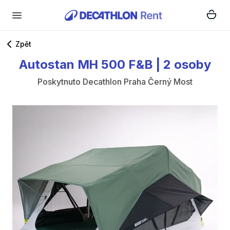
Zpět
Autostan
MH
500
F&B
|
2
osoby
Poskytnuto
Decathlon Praha Černý Most