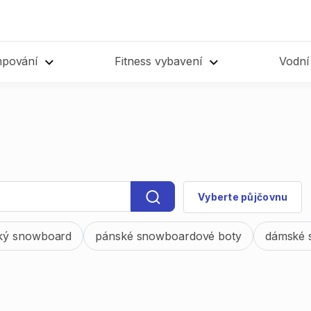
mpování
Fitness vybavení
Vodní
Vyberte půjčovnu
ký snowboard
pánské snowboardové boty
dámské 