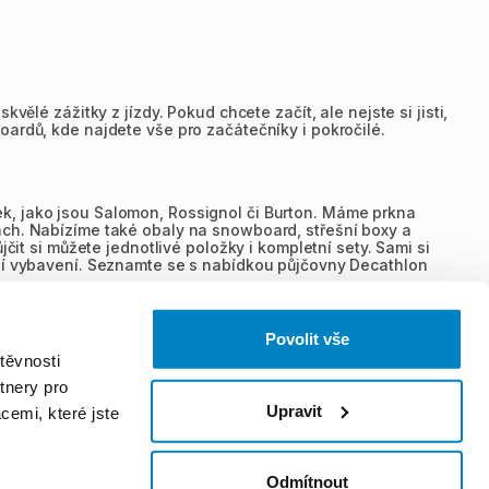
ělé zážitky z jízdy. Pokud chcete začít, ale nejste si jisti,
oardů, kde najdete vše pro začátečníky i pokročilé.
k, jako jsou Salomon, Rossignol či Burton. Máme prkna
ách. Nabízíme také obaly na snowboard, střešní boxy a
čit si můžete jednotlivé položky i kompletní sety. Sami si
pší vybavení. Seznamte se s nabídkou půjčovny Decathlon
Povolit vše
 obou případech hraje roli výška, hmotnost i tuhost, ale
těvnosti
je větší stabilitu ve vyšší rychlosti, kratší je obratnější a
zvládnou delší.
tnery pro
Upravit
cemi, které jste
výbavu nebo chtějí vyzkoušet model před nákupem. Rezervace
tě. Rezervaci i platbu provedete online a poté si
Odmítnout
í slevu – cena závisí na délce pronájmu.