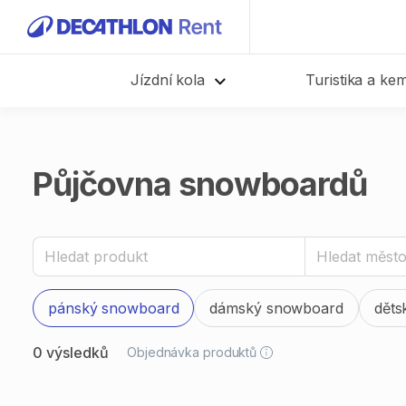
Jízdní kola
Turistika a ke
Půjčovna snowboardů
pánský snowboard
dámský snowboard
děts
0 výsledků
Objednávka produktů