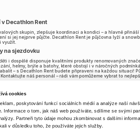
 v Decathlon Rent
ových skupin, zlepšuje koordinaci a kondici – a hlavně přináší skv
 si jej nejprve půjčte. Decathlon Rent je půjčovna lyží a snowb
 využít.
y na sjezdovku
ěti i dospělé disponuje kvalitními produkty renomovaných znače
ání, helmy, brýle a batohy, které obstojí i v náročných podmínk
balit – s Decathlon Rent budete připraveni na každou situaci! Půj
y? Kontaktujte náš personál – rádi vám pomůžeme vybrat to nejle
ívá cookies
, jakou délku zvolit. Výběr délky prkna se liší od výběru lyží. V
reklam, poskytování funkcí sociálních médií a analýze naší návš
í to přesné pravidlo, ale pro začátek postačí. Delší prkno poskytu
otnost jezdce – lehčí jezdci obvykle volí kratší prkna, těžší lépe 
 Informace o tom, jak náš web používáte, sdílíme se svými par
í v Decathlon Rent
analýzy. Partneři tyto údaje mohou zkombinovat s dalšími informa
kali v důsledku toho, že používáte jejich služby.
pro zimní sporty určená pro jednotlivce, kteří nemají vlastní 
enu snadno najdete požadovaný model dostupný v pohodlné lokali
robíhá na stejném místě. Při delším pronájmu získáte atraktivn