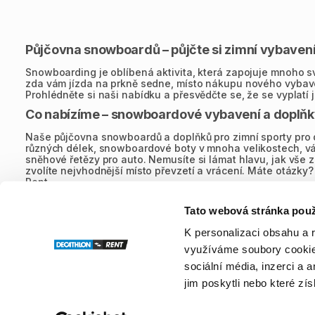
Půjčovna snowboardů – půjčte si zimní vybavení
Snowboarding je oblíbená aktivita, která zapojuje mnoho sval
zda vám jízda na prkně sedne, místo nákupu nového vybavení
Prohlédněte si naši nabídku a přesvědčte se, že se vyplatí ji
Co nabízíme – snowboardové vybavení a doplňk
Naše půjčovna snowboardů a doplňků pro zimní sporty pro d
různých délek, snowboardové boty v mnoha velikostech, váz
sněhové řetězy pro auto. Nemusíte si lámat hlavu, jak vše za
zvolíte nejvhodnější místo převzetí a vrácení. Máte otázk
Rent.
Jak vybrat správnou délku prkna
Tato webová stránka použ
Pokud s jízdou na snowboardu začínáte, pravděpodobně řešíte
K personalizaci obsahu a 
pravidla se liší. Snowboard by měl zhruba sahat po bradu. Nen
snáze se s ním začíná, ale je méně stabilní. Důležitá je i hm
využíváme soubory cookie.
Půjčovna snowboardů a lyží – jak probíhá půjčen
sociální média, inzerci a 
jim poskytli nebo které zís
Decathlon Rent je půjčovna snowboardů a dalšího vybavení 
je jednoduchá a rychlá. Přes vyhledávač na webu nebo v m
vybavení vyzvednete na zvolené kamenné pobočce. Vrácení p