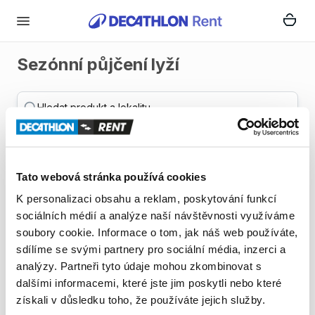
Sezónní půjčení lyží
Hledat produkt a lokalitu
Filtry
Mapa
dětské lyže
pánské lyže
dámské lyže
děts
Tato webová stránka používá cookies
K personalizaci obsahu a reklam, poskytování funkcí
0 výsledků
Objednávka produktů
sociálních médií a analýze naší návštěvnosti využíváme
soubory cookie. Informace o tom, jak náš web používáte,
sdílíme se svými partnery pro sociální média, inzerci a
analýzy. Partneři tyto údaje mohou zkombinovat s
dalšími informacemi, které jste jim poskytli nebo které
získali v důsledku toho, že používáte jejich služby.