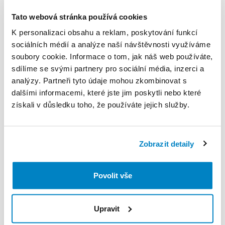
Tato webová stránka používá cookies
K personalizaci obsahu a reklam, poskytování funkcí
Decathlon Liptovský
Decathlon Liptovský
sociálních médií a analýze naší návštěvnosti využíváme
Mikuláš
Mikuláš
soubory cookie. Informace o tom, jak náš web používáte,
Dámske
zjazdové
lyže
Dámske
zjazdové
lyže
sdílíme se svými partnery pro sociální média, inzerci a
Boost
900
R
|
161cm
Boost
900
R
|
156
cm
analýzy. Partneři tyto údaje mohou zkombinovat s
10,00 €
/
den
10,00 €
/
den
dalšími informacemi, které jste jim poskytli nebo které
získali v důsledku toho, že používáte jejich služby.
Zobrazit detaily
Povolit vše
Upravit
Decathlon Liptovský
Decathlon Liptovský