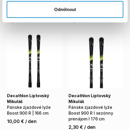
Mikuláš
Mikuláš
Pánske
zjazdové
lyže
Pánske
zjazdové
lyže
Odmítnout
Boost
900
R
|
176
cm
Boost
900
R
|
171
cm
10,00 €
/
den
10,00 €
/
den
Decathlon Liptovský
Decathlon Liptovský
Mikuláš
Mikuláš
Pánske
zjazdové
lyže
Pánske
zjazdové
lyže
Boost
900
R
|
166
cm
Boost
900
R
I
sezónny
prenájom
I
176
cm
10,00 €
/
den
2,30 €
/
den