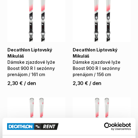
Decathlon Liptovský
Decathlon Liptovský
Mikuláš
Mikuláš
Dámske
zjazdové
lyže
Dámske
zjazdové
lyže
Boost
900
R
I
sezónny
Boost
900
R
I
sezónny
prenájom
​/​
161
cm
prenájom
​/​
156
cm
2,30 €
/
den
2,30 €
/
den