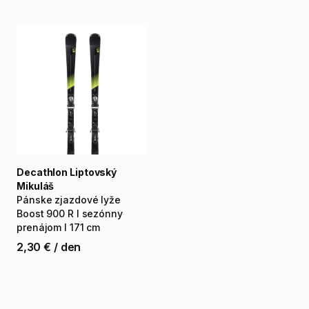
Decathlon Liptovský
Mikuláš
Pánske
zjazdové
lyže
Boost
900
R
I
sezónny
prenájom
I
171
cm
2,30 €
/
den