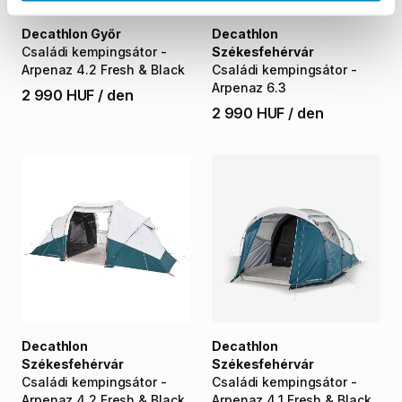
Decathlon Győr
Decathlon
Családi
kempingsátor
-
Székesfehérvár
Arpenaz
4.2
Fresh
&
Black
Családi
kempingsátor
-
Arpenaz
6.3
2 990 HUF
/
den
2 990 HUF
/
den
Decathlon
Decathlon
Székesfehérvár
Székesfehérvár
Családi
kempingsátor
-
Családi
kempingsátor
-
Arpenaz
4.2
Fresh
&
Black
Arpenaz
4.1
Fresh
&
Black