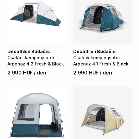
Decathlon Budaörs
Decathlon Budaörs
Családi
kempingsátor
-
Családi
kempingsátor
-
Arpenaz
4.2
Fresh
&
Black
Arpenaz
4.1
Fresh
&
Black
2 990 HUF
/
den
2 990 HUF
/
den