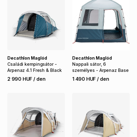
Decathlon Maglód
Decathlon Maglód
Családi
kempingsátor
-
Nappali
sátor
​,​
6
Arpenaz
4.1
Fresh
&
Black
személyes
-
Arpenaz
Base
2 990 HUF
/
den
1 490 HUF
/
den