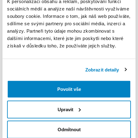
K personalizaci obsahu a reklam, poskytování funkcí
sociálních médií a analýze naší návštěvnosti využíváme
soubory cookie. Informace o tom, jak náš web používáte,
sdílíme se svými partnery pro sociální média, inzerci a
analýzy. Partneři tyto údaje mohou zkombinovat s
dalšími informacemi, které jste jim poskytli nebo které
získali v důsledku toho, že používáte jejich služby.
Decathlon Veszprém
Decathlon Győr
Családi
kempingsátor
-
Nappali
sátor
​,​
6
Arpenaz
4.2
Fresh
&
Black
személyes
-
Arpenaz
Base
2 990 HUF
/
den
1 490 HUF
/
den
Zobrazit detaily
Povolit vše
Upravit
Odmítnout