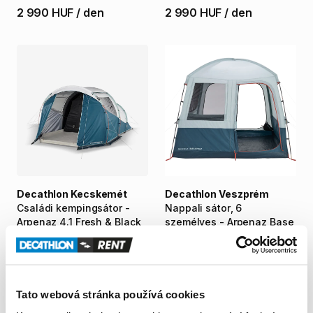
2 990 HUF
/
den
2 990 HUF
/
den
Decathlon Kecskemét
Decathlon Veszprém
Családi
kempingsátor
-
Nappali
sátor
​,​
6
Arpenaz
4.1
Fresh
&
Black
személyes
-
Arpenaz
Base
2 990 HUF
/
den
1 490 HUF
/
den
Tato webová stránka používá cookies