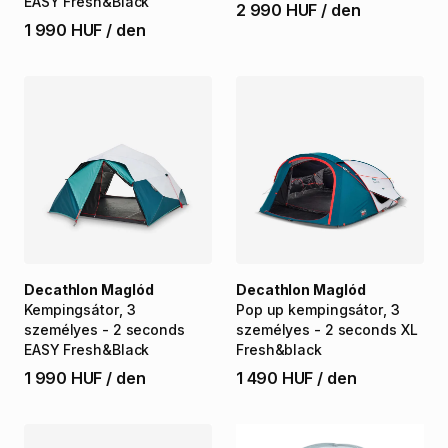
EASY
Fresh&Black
2 990 HUF
/
den
1 990 HUF
/
den
Decathlon Maglód
Decathlon Maglód
Kempingsátor
​,​
3
Pop
up
kempingsátor
​,​
3
személyes
-
2
seconds
személyes
-
2
seconds
XL
EASY
Fresh&Black
Fresh&black
1 990 HUF
/
den
1 490 HUF
/
den