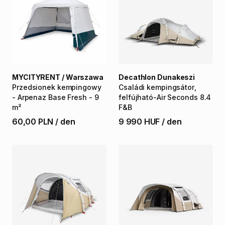
MYCITYRENT / Warszawa
Decathlon Dunakeszi
Przedsionek
kempingowy
Családi
kempingsátor
​,​
-
Arpenaz
Base
Fresh
-
9
felfújható-Air
Seconds
8.4
m²
F&B
60,00 PLN
/
den
9 990 HUF
/
den