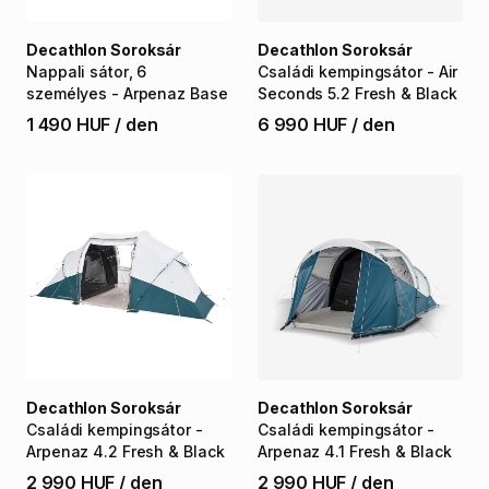
Decathlon Soroksár
Decathlon Soroksár
Nappali
sátor
​,​
6
Családi
kempingsátor
-
Air
személyes
-
Arpenaz
Base
Seconds
5.2
Fresh
&
Black
1 490 HUF
/
den
6 990 HUF
/
den
Decathlon Soroksár
Decathlon Soroksár
Családi
kempingsátor
-
Családi
kempingsátor
-
Arpenaz
4.2
Fresh
&
Black
Arpenaz
4.1
Fresh
&
Black
2 990 HUF
/
den
2 990 HUF
/
den