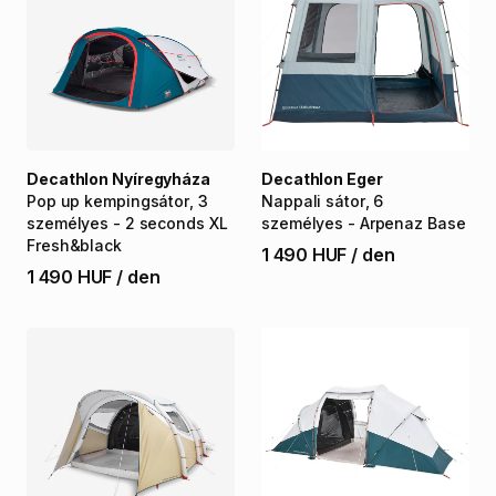
Decathlon Nyíregyháza
Decathlon Eger
Pop
up
kempingsátor
​,​
3
Nappali
sátor
​,​
6
személyes
-
2
seconds
XL
személyes
-
Arpenaz
Base
Fresh&black
1 490 HUF
/
den
1 490 HUF
/
den