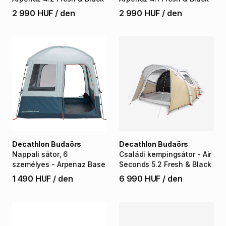
2 990 HUF
/
den
2 990 HUF
/
den
Decathlon Budaörs
Decathlon Budaörs
Nappali
sátor
​,​
6
Családi
kempingsátor
-
Air
személyes
-
Arpenaz
Base
Seconds
5.2
Fresh
&
Black
1 490 HUF
/
den
6 990 HUF
/
den