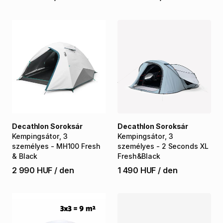
Decathlon Soroksár
Decathlon Soroksár
Kempingsátor
​,​
3
Kempingsátor
​,​
3
személyes
-
MH100
Fresh
személyes
-
2
Seconds
XL
&
Black
Fresh&Black
2 990 HUF
/
den
1 490 HUF
/
den